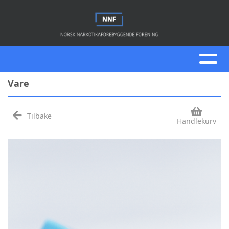
Vare
Tilbake
Handlekurv