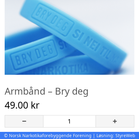
Armbånd – Bry deg
49.00 kr
© Norsk Narkotikaforebyggende Forening | Løsning:
StyreWeb