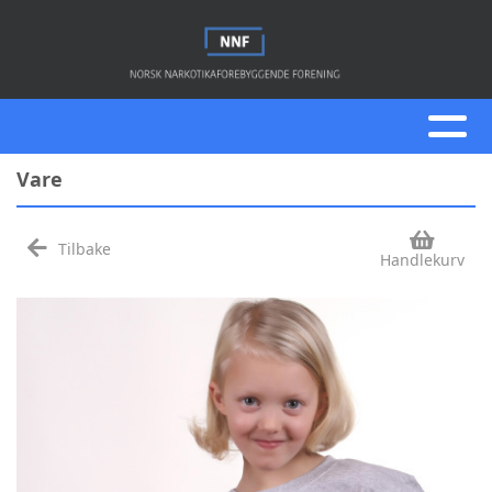
Vare
Tilbake
Handlekurv