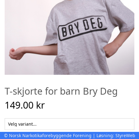
T-skjorte for barn Bry Deg
149.00 kr
© Norsk Narkotikaforebyggende Forening | Løsning:
StyreWeb