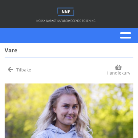
Vare
Tilbake
Handlekurv