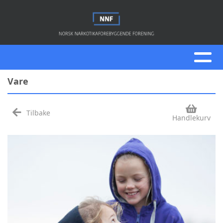
Vare
Tilbake
Handlekurv