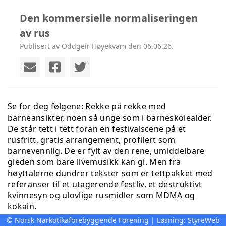
Den kommersielle normaliseringen
av rus
Publisert av Oddgeir Høyekvam den 06.06.26.
Se for deg følgene: Rekke på rekke med
barneansikter, noen så unge som i barneskolealder.
De står tett i tett foran en festivalscene på et
rusfritt, gratis arrangement, profilert som
barnevennlig. De er fylt av den rene, umiddelbare
gleden som bare livemusikk kan gi. Men fra
høyttalerne dundrer tekster som er tettpakket med
referanser til et utagerende festliv, et destruktivt
kvinnesyn og ulovlige rusmidler som MDMA og
kokain.
© Norsk Narkotikaforebyggende Forening | Løsning:
StyreWeb
Dette er ikke et enkelttilfelle, men en realitet som